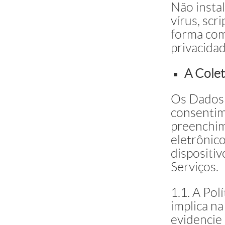
Não insta
vírus, scr
forma com
privacidad
A Cole
Os Dados
consentim
preenchim
eletrônic
dispositiv
Serviços.
1.1. A Pol
implica n
evidencie