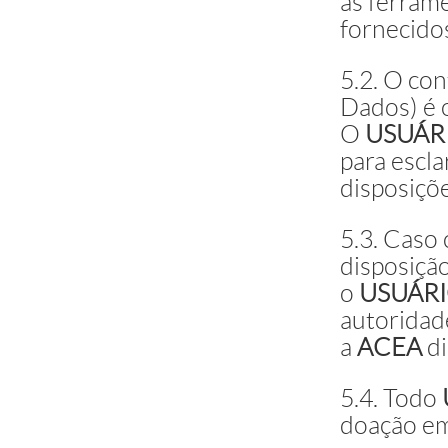
as ferram
fornecido
5.2. O co
Dados) é 
O
USUÁR
para escl
disposiçõ
5.3. Caso
disposição
o
USUÁR
autoridad
a
ACEA
di
5.4. Todo
doação em