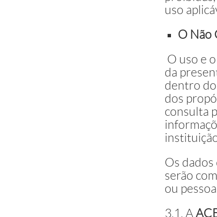
uso aplicá
O Não 
O uso e o
da presen
dentro dos
dos propós
consulta 
informaçõ
instituição
Os dados
serão com
ou pessoa
3.1. A
AC