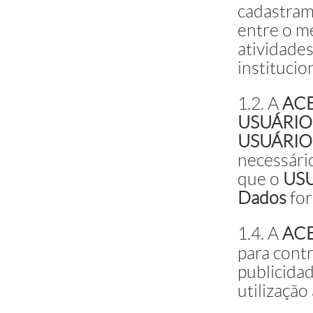
cadastra
entre o m
atividades
institucio
1.2. A
AC
USUÁRIO
USUÁRIO
necessári
que o
US
Dados
for
1.4. A
AC
para cont
publicida
utilização