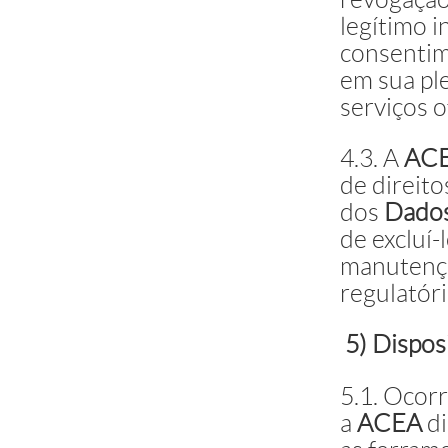
legítimo 
consentim
em sua ple
serviços 
4.3. A
AC
de direito
dos
Dado
de excluí
manutençã
regulatóri
5) Dispos
5.1. Ocor
a
ACEA
di