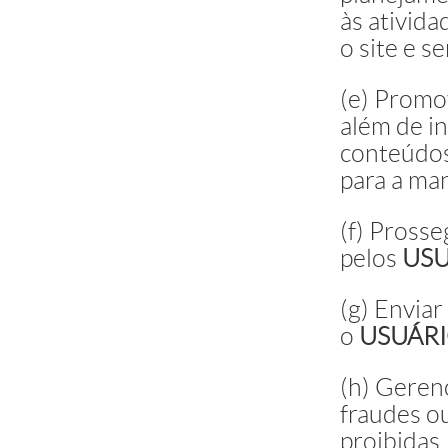
às ativid
o site e s
(e) Promo
além de i
conteúdos
para a ma
(f) Pross
pelos
USU
(g) Enviar
o
USUÁR
(h) Gerenc
fraudes ou
proibidas,