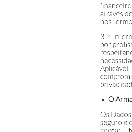
financeir
através d
nos termos
3.2. Inte
por profi
respeitand
necessidad
Aplicável,
compromis
privacida
O Arma
Os Dados 
seguro e 
adotar to