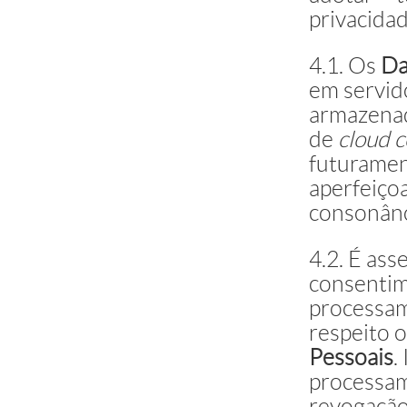
privacida
4.1. Os
Da
em servid
armazenad
de
cloud 
futuramen
aperfeiço
consonânc
4.2. É as
consentime
processa
respeito 
Pessoais
.
processa
revogação