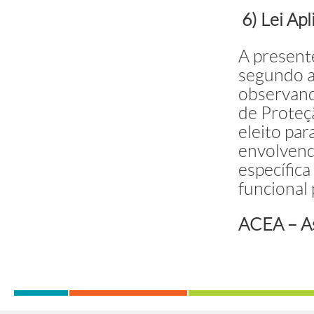
6) Lei Apl
A presen
segundo a 
observand
de Proteç
eleito par
envolvend
específica
funcional 
ACEA – As