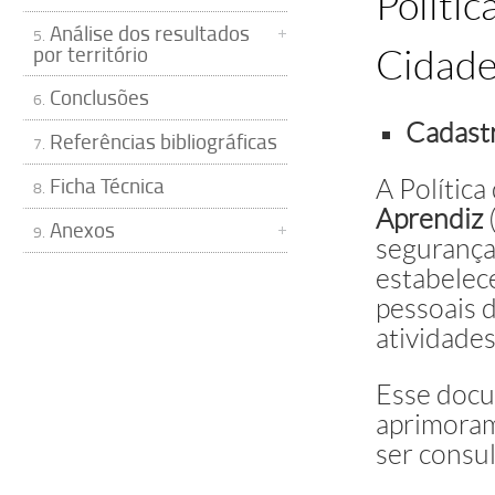
Polític
Análise dos resultados
5.
por território
Cidade
Conclusões
6.
Cadast
Referências bibliográficas
7.
Ficha Técnica
A Política
8.
Aprendiz
Anexos
9.
segurança
estabelec
pessoais 
atividades
Esse docu
aprimoram
ser consu