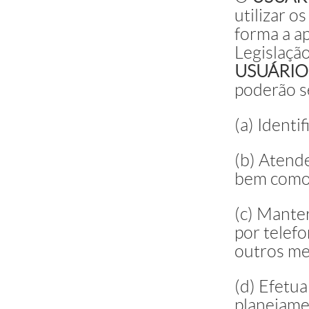
utilizar o
forma a a
Legislaçã
USUÁRIO
poderão se
(a) Identi
(b) Atend
bem como 
(c) Manter
por telefo
outros me
(d) Efetua
planejame