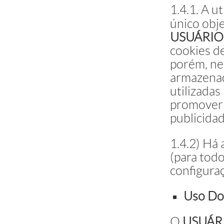
1.4.1. A u
único obj
USUÁRIO
cookies d
porém, ne
armazenad
utilizadas
promover 
publicidad
1.4.2) Há 
(para todo
configura
Uso Do
O
USUÁR