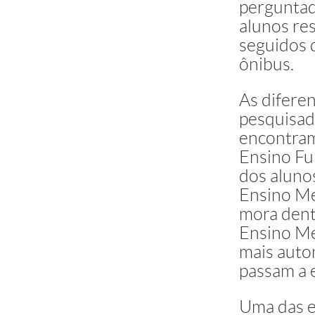
perguntad
alunos re
seguidos 
ônibus.
As diferen
pesquisad
encontram 
Ensino Fu
dos aluno
Ensino Mé
mora dentr
Ensino Mé
mais auton
passam a 
Uma das e