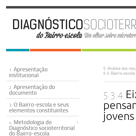
Apresentação
5. Análise dos resu
1.
5.3. Bairro-escola
institucional
Apresentação do
2.
5.3.4.
E
documento
pensam
O Bairro-escola e seus
3.
elementos constituintes
jovens 
Metodologia do
4.
Diagnóstico socioterritorial
do Bairro-escola