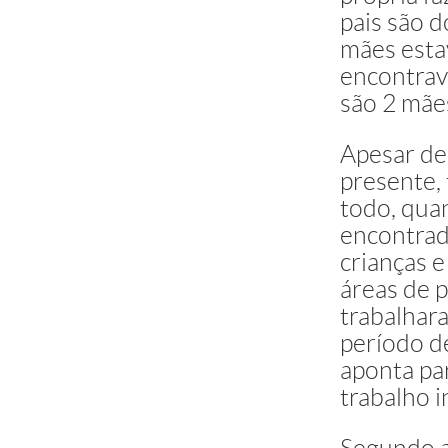
Analfabet
pais são 
instrução
mães esta
Educação I
encontrav
(inclusive 
são 2 mãe
Ensino Fu
(1ª a 8ª sér
incomplet
Apesar de 
presente,
Ensino Fu
(1ª a 8ª sér
todo, qua
completo
encontrad
Ensino Médio (an
crianças 
incompleto
áreas de 
Ensino Médio(an
completo
trabalhar
Ensino Superior
incompleto
período d
Ensino Superior
aponta pa
completo
trabalho i