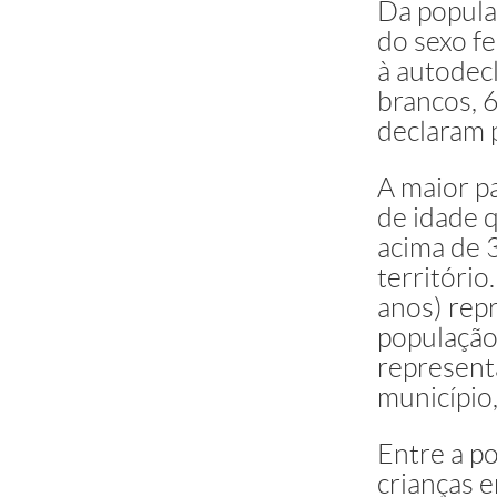
Da populaç
do sexo f
à autodecl
brancos, 
declaram 
A maior p
de idade 
acima de 
território
anos) rep
população
represent
município,
Entre a po
crianças e