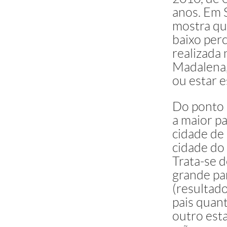
anos. Em 
Pinheiros
mostra qu
Alto de Pi
baixo per
Lapa
realizada 
Perdizes
Madalena,
Pinheiros
ou estar e
Jardim Ân
Jardim Ân
Do ponto d
a maior p
Fonte: Fundação SEADE
cidade de
cidade do
Trata-se 
grande pa
(resultado
pais quan
outro est