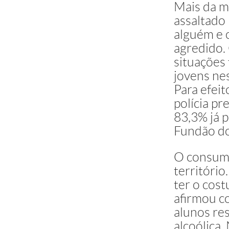
Mais da m
Jardim Ân
assaltado 
Fonte: Fundação SEADE
alguém e 
agredido.
situações
jovens nes
Para efeit
polícia p
83,3% já p
Fundão do
O consumo
territóri
ter o cos
afirmou c
alunos r
alcoólica