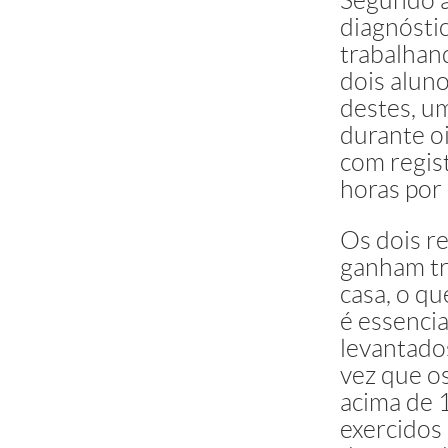
Segundo a 
diagnóstic
trabalhan
dois alun
destes, um
durante oi
com regist
horas por 
Os dois r
ganham tr
casa, o qu
é essencia
levantado
vez que o
acima de 1
exercidos 