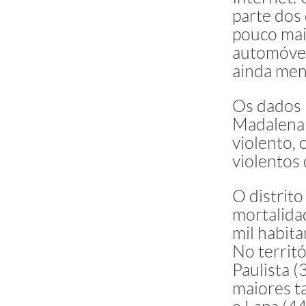
parte dos
pouco mai
automóvel
ainda men
Os dados r
Madalena 
violento,
violentos 
O distrit
mortalida
mil habita
No territó
Paulista 
maiores ta