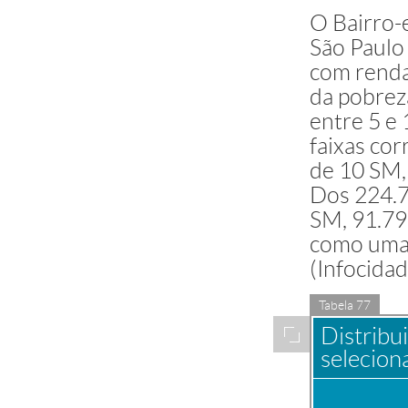
O Bairro-
São Paulo
com renda 
da pobrez
entre 5 e 
faixas cor
de 10 SM,
Dos 224.7
SM, 91.793
como uma 
(Infocidad
Tabela 77
Distribu
Ampliar
selecion