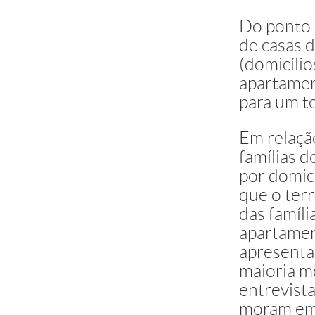
Do ponto d
de casas 
(domicíli
apartamen
para um te
Em relação
famílias 
por domicí
que o ter
das famíl
apartamen
apresenta
maioria m
entrevist
moram em 