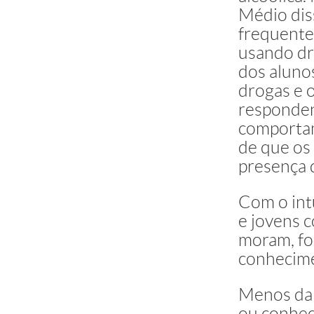
Médio dis
frequente 
usando dr
dos alunos
drogas e 
responden
comportam
de que os
presença 
Com o intu
e jovens 
moram, fo
conhecimen
Menos da 
ou conhec