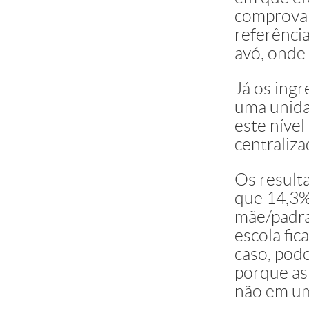
comprovan
referênci
avó, onde 
Já os ing
uma unida
este nível
centraliza
Os result
que 14,3%
mãe/padras
escola fic
caso, pod
porque as 
não em um