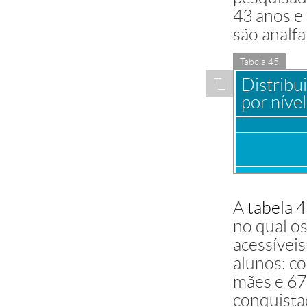
43 anos e 
são analf
Tabela 45
Distribu
Ampliar
por níve
Nível de i
A
tabela 
(mãe ou
no qual o
responsáve
acessívei
Analfabet
instrução
alunos: c
mães e 67,
Educação I
(inclusive 
conquista