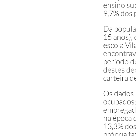
Ensino Fu
ensino su
(1ª a 8ª sér
9,7% dos p
incomplet
Ensino Fu
Da popula
(1ª a 8ª sér
15 anos),
completo
escola Vi
Ensino Méd
encontrav
2º grau) i
período d
Ensino Mé
destes de
2º grau) c
carteira d
Ensino Sup
(Faculdad
incomplet
Os dados 
Ensino Sup
ocupados:
(Faculdad
empregado
completo
na época 
Nível de i
13,3% dos
(pai ou re
própria f