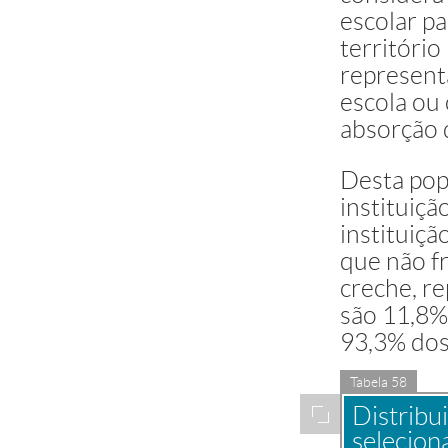
escolar pa
Não sabe
território
represent
escola ou 
absorção 
Desta pop
instituiç
instituiçã
que não f
creche, r
são 11,8
93,3% dos
Tabela 58
Distribu
Ampliar
selecion