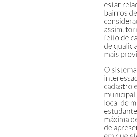
estar rela
bairros d
considerad
assim, to
feito de c
de qualid
mais provi
O sistema
interessa
cadastro 
municipal
local de m
estudante
máxima de
de aprese
em que ef