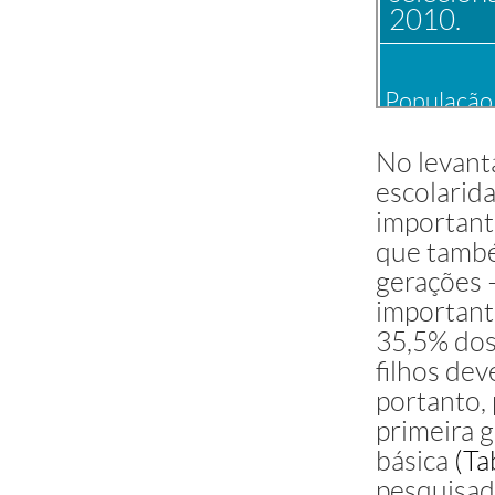
2010.
População
População
escolar
No levant
escolarid
Restante da pop
Total
important
Fonte: Censo 2010, IB
que també
gerações –
important
35,5% dos
filhos dev
portanto,
primeira g
básica
(Ta
pesquisad