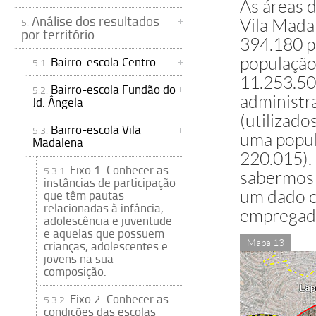
As áreas 
Análise dos resultados
5.
Vila Mada
por território
394.180 p
Bairro-escola Centro
população
5.1.
11.253.50
Bairro-escola Fundão do
5.2.
administra
Jd. Ângela
(utilizad
Bairro-escola Vila
5.3.
uma popul
Madalena
220.015).
Eixo 1. Conhecer as
5.3.1.
sabermos 
instâncias de participação
que têm pautas
um dado o
relacionadas à infância,
empregada
adolescência e juventude
e aquelas que possuem
Mapa 13
crianças, adolescentes e
jovens na sua
composição.
Eixo 2. Conhecer as
5.3.2.
condições das escolas