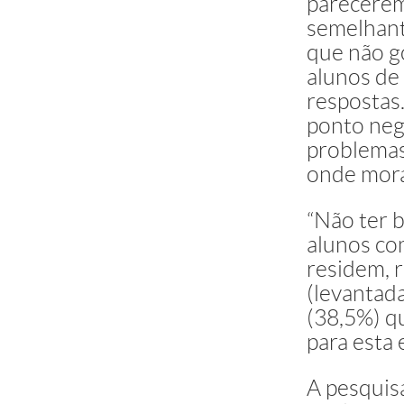
parecerem 
semelhant
que não g
alunos de
respostas
ponto nega
problemas
onde mor
“Não ter 
alunos co
residem, 
(levantad
(38,5%) q
para esta 
A pesquis