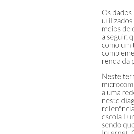
Os dados 
utilizados
meios de 
a seguir,
como um t
complemen
renda da p
Neste ter
microcomp
a uma rede
neste dia
referência
escola Fu
sendo que
Internet.