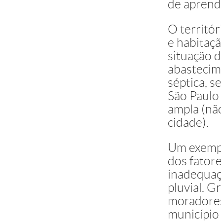
de aprendi
O territór
e habitaç
situação 
abastecim
séptica, s
São Paulo
ampla (não
cidade).
Um exempl
dos fator
inadequaç
pluvial. G
moradores
município 