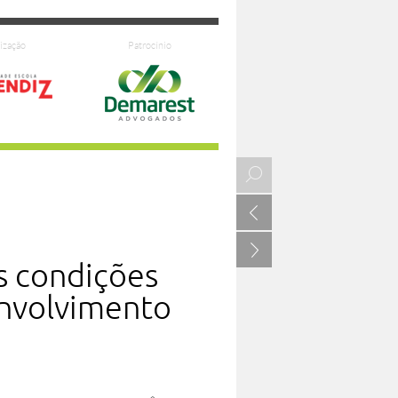
ização
Patrocínio
voltar
avançar
s condições
envolvimento