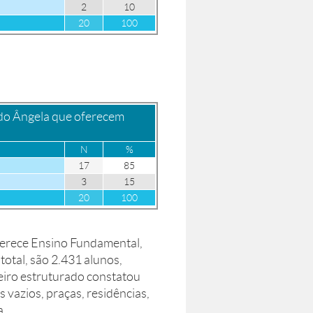
2
10
20
100
 do Ângela que oferecem
N
%
17
85
3
15
20
100
 oferece Ensino Fundamental,
otal, são 2.431 alunos,
eiro estruturado constatou
s vazios, praças, residências,
a.