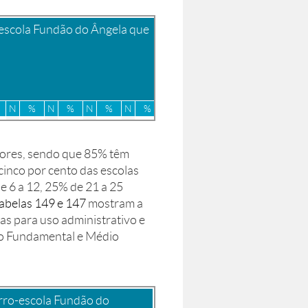
-escola Fundão do Ângela que
N
%
N
%
N
%
N
%
0
2
28,5
4
57,1
0
0
5
71,4
8
2
18,1
5
45,4
3
27,2
6
54,4
dores, sendo que 85% têm
0
1
33,3
2
66,6
0
0,0
2
66,6
 cinco por cento das escolas
 6 a 12, 25% de 21 a 25
abelas 149 e 147
mostram a
as para uso administrativo e
no Fundamental e Médio
rro-escola Fundão do