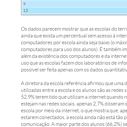
Total
9
Fonte: Censo Escolar 2011, IBGE, elaborac?a?o pro?pria.
13
15
16
Os dados parecem mostrar que as escolas do terri
17
ainda que exista um percentual sem acesso à inte
20
computadores por escola ainda seja baixo (o máx
21
computadores para uso dos alunos). É também im
Missing System
além da existência dos computadores e da internet,
Total
uso que as escolas fazem dos laboratórios de info
Fonte: Censo Escolar 2011, IBGE, elaborac?a?o pro?pria.
possível ser feita apenas com os dados quantitat
A diretora da escola referência afirmou que uma
utilizadas entre a escola e os alunos são as redes 
52,9% terem tido que utilizam a internet quando 
estejam nas redes sociais, apenas 2,7% disseram 
escola por meio da internet, o que mostra que, ape
estarem conectados, a escola ainda não está tão 
comunicação. A maior parte dos alunos (66,2%) s