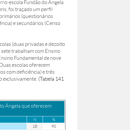
airro-escola Fundão do Ângela
ns, foi traçado um perfil
 primários (questionários
rência) e secundários (Censo
olas (duas privadas e dezoito
l, sete trabalham com Ensino
Ensino Fundamental de nove
 Duas escolas oferecem
s com deficiência) e três
o exclusivamente.
(Tabela 141
 do Ângela que oferecem
N
%
18
90