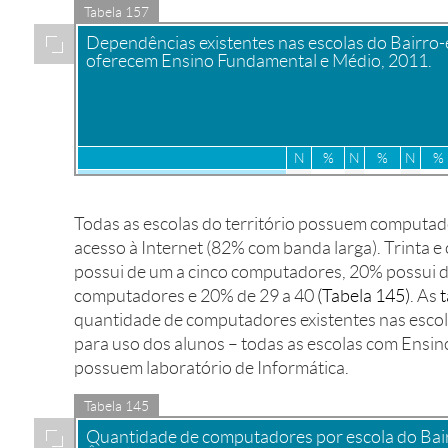
Tabela 157
Ampliar
Dependências existentes nas escolas do Bairro
oferecem Ensino Fundamental e Médio, 2011.
N
%
N
%
N
%
Fundamental de 8 anos
7
100
1
14,2
7
10
Fundamental de 9 anos
11
100
2
18,1
9
81,
Todas as escolas do território possuem computa
Médio
3
100
1
33,3
3
10
acesso à Internet (82% com banda larga). Trinta e
possui de um a cinco computadores, 20% possui de
computadores e 20% de 29 a 40
(Tabela 145)
. As
t
quantidade de computadores existentes nas escol
para uso dos alunos – todas as escolas com Ensi
possuem laboratório de Informática.
Tabela 145
Ampliar
Quantidade de computadores por escola do Bai