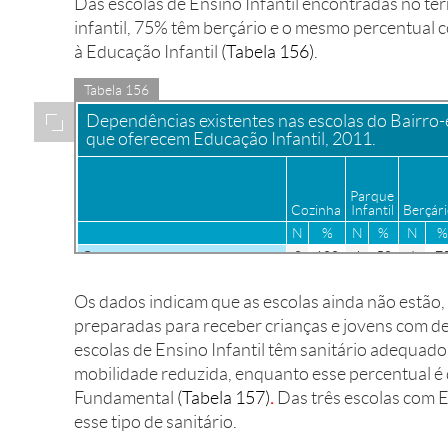
Das escolas de Ensino Infantil encontradas no te
infantil, 75% têm berçário e o mesmo percentual 
à Educação Infantil
(Tabela 156)
.
Tabela 156
Ampliar
Dependências existentes nas escolas do Bairro
que oferecem Educação Infantil, 2011.
Parque
Cozinha
Infantil
Berçár
N
%
N
%
N
%
Creche
8
100
4
50
6
7
Pré-escola
6
100
4
66
2
3
Os dados indicam que as escolas ainda não estão, 
preparadas para receber crianças e jovens com de
escolas de Ensino Infantil têm sanitário adequado
mobilidade reduzida, enquanto esse percentual é
Fundamental
(Tabela 157)
.
Das três escolas com 
esse tipo de sanitário.