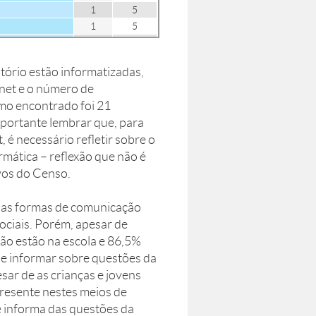
20
100
1
5
1
5
1
5
1
5
tório estão informatizadas,
2
10
rnet e o número de
2
10
imo encontrado foi 21
2
10
portante lembrar que, para
9
45
 é necessário refletir sobre o
11
55
rmática – reflexão que não é
ivos do Censo.
 das formas de comunicação
sociais. Porém, apesar de
não estão na escola e 86,5%
se informar sobre questões da
sar de as crianças e jovens
presente nestes meios de
e informa das questões da