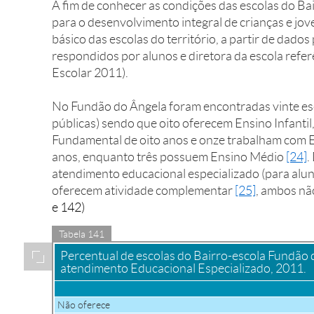
A fim de conhecer as condições das escolas do B
para o desenvolvimento integral de crianças e jove
básico das escolas do território, a partir de dados
respondidos por alunos e diretora da escola refe
Escolar 2011).
No Fundão do Ângela foram encontradas vinte esc
públicas) sendo que oito oferecem Ensino Infanti
Fundamental de oito anos e onze trabalham com 
anos, enquanto três possuem Ensino Médio
[24]
.
atendimento educacional especializado (para aluno
oferecem atividade complementar
[25]
, ambos nã
e 142)
Tabela 141
Ampliar
Percentual de escolas do Bairro-escola Fundão
atendimento Educacional Especializado, 2011.
Não oferece