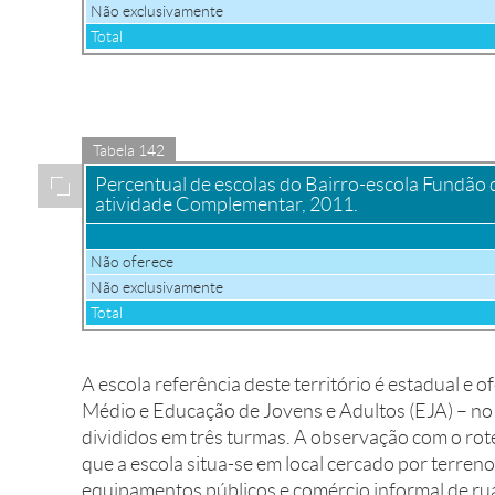
Não exclusivamente
Total
Fonte: Censo Escolar 2011, IBGE, elaborac?a?o pro?pria.
Tabela 142
Ampliar
Percentual de escolas do Bairro-escola Fundão
atividade Complementar, 2011.
Não oferece
Não exclusivamente
Total
Fonte: Censo Escolar 2011, IBGE, elaborac?a?o pro?pria.
A escola referência deste território é estadual e
Médio e Educação de Jovens e Adultos (EJA) – no t
divididos em três turmas. A observação com o rot
que a escola situa-se em local cercado por terreno
equipamentos públicos e comércio informal de ru