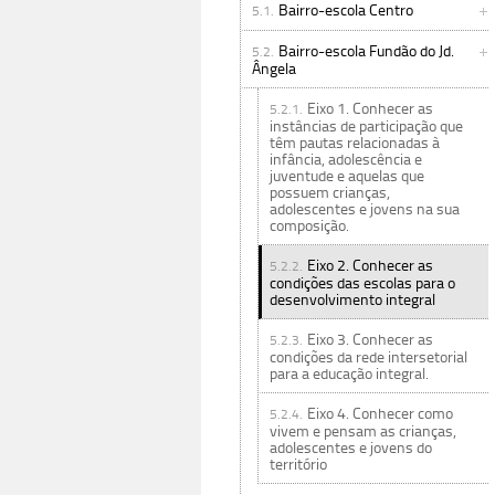
Bairro-escola Centro
5.1.
Bairro-escola Fundão do Jd.
5.2.
Ângela
Eixo 1. Conhecer as
5.2.1.
instâncias de participação que
têm pautas relacionadas à
infância, adolescência e
juventude e aquelas que
possuem crianças,
adolescentes e jovens na sua
composição.
Eixo 2. Conhecer as
5.2.2.
condições das escolas para o
desenvolvimento integral
Eixo 3. Conhecer as
5.2.3.
condições da rede intersetorial
para a educação integral.
Eixo 4. Conhecer como
5.2.4.
vivem e pensam as crianças,
adolescentes e jovens do
território