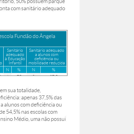
rritório, 50% possuem parque
conta com sanitário adequado
-escola Fundão do Ângela
Sanitário
Sanitário adequado
adequado
a alunos com
à Educação
deficiência ou
io
Infantil
mobilidade reduzida
N
%
N
%
5
6
75
3
37,5
0
5
83,3
3
50,0
em sua totalidade,
ficiência: apenas 37,5% das
 a alunos com deficiência ou
 de 54,5% nas escolas com
Ensino Médio, uma não possui