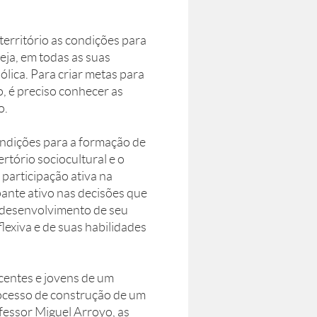
território as condições para
eja, em todas as suas
bólica. Para criar metas para
, é preciso conhecer as
o.
ondições para a formação de
tório sociocultural e o
 participação ativa na
pante ativo nas decisões que
 desenvolvimento de seu
lexiva e de suas habilidades
scentes e jovens de um
rocesso de construção de um
fessor Miguel Arroyo, as