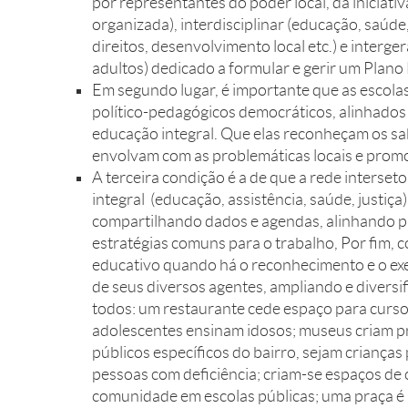
por representantes do poder local, da iniciativ
organizada), interdisciplinar (educação, saúde,
direitos, desenvolvimento local etc.) e interger
adultos) dedicado a formular e gerir um Plano
Em segundo lugar, é importante que as escol
político-pedagógicos democráticos, alinhados 
educação integral. Que elas reconheçam os sa
envolvam com as problemáticas locais e prom
A terceira condição é a de que a rede interset
integral (educação, assistência, saúde, justiça
compartilhando dados e agendas, alinhando pr
estratégias comuns para o trabalho, Por fim, c
educativo quando há o reconhecimento e o exe
de seus diversos agentes, ampliando e divers
todos: um restaurante cede espaço para curso
adolescentes ensinam idosos; museus criam 
públicos específicos do bairro, sejam criança
pessoas com deficiência; criam-se espaços de 
comunidade em escolas públicas; uma praça é 