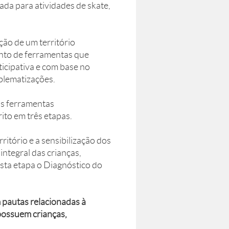
izada para atividades de skate,
ção de um território
unto de ferramentas que
ticipativa e com base no
blematizações.
as ferramentas
ito em três etapas.
ritório e a sensibilização dos
ntegral das crianças,
esta etapa o Diagnóstico do
m pautas relacionadas à
 possuem crianças,