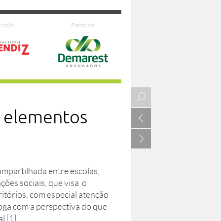
ização
Patrocínio
s elementos
voltar
avançar
mpartilhada entre escolas,
ões sociais, que visa o
ritórios, com especial atenção
aloga com a perspectiva do que
al
[1]
.