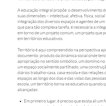
A educação integral propõe o desenvolvimento do
suas dimensões – intelectual, afetiva, física, socia
integração dos diversos espaços e agentes de um
que para tão complexa tarefa, é necessária a inte
em torno de um projeto comum, um projeto que po
em territórios educativos.
Território é aqui compreendido na perspectiva ap
documento: produto da dinâmica social onde tenc
apropriação no sentido simbólico, um domínio no 
um espaço socialmente partilhado; uma construçã
diários trabalho-casa, casa-escola e das relações
espaços ao longo dos dias e das vidas das pessoas
escola, um território torna-se educativo quando 
alcançadas:
Em primeiro lugar, é preciso que exista ali um