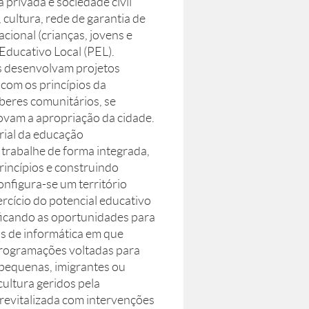
a privada e sociedade civil
 cultura, rede de garantia de
acional (crianças, jovens e
 Educativo Local (PEL).
as desenvolvam projetos
com os princípios da
beres comunitários, se
ovam a apropriação da cidade.
orial da educação
) trabalhe de forma integrada,
incípios e construindo
onfigura-se um território
rcício do potencial educativo
ificando as oportunidades para
s de informática em que
programações voltadas para
s pequenas, imigrantes ou
cultura geridos pela
revitalizada com intervenções