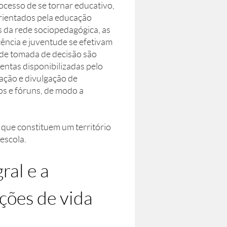
ocesso de se tornar educativo,
orientados pela educação
is da rede sociopedagógica, as
scência e juventude se efetivam
 de tomada de decisão são
mentas disponibilizadas pelo
zação e divulgação de
os e fóruns, de modo a
que constituem um território
escola.
ral e a
ções de vida