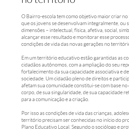
O Bairro-escola tem como objetivo maior criar no 
que os jovens se desenvolvam integralmente, ou s
dimensões – intelectual, física, afetiva, social, sim
alcançar esse resultado e monitorar esse processo
condições de vida das novas gerações no territóri
Em um território educativo estão garantidas as c
cidadãos autônomos, com a ampliação do seu reper
fortalecimento da sua capacidade associativa e de
sociedade. Um cidadão pleno de direitos e partici
afetam sua comunidade constitui-se com base no
corpo, de sua singularidade, de sua capacidade ref
para a comunicação e a criação.
Por isso as condições de vida das crianças, adole
território precisam ser conhecidas no início do p
Plano Educativo Local. Segundo o sociólogo e pro