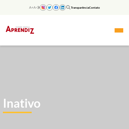
Skip
to
A+
A-
Transparência
Contato
content
Inativo