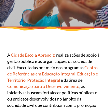
A
Cidade Escola Aprendiz
realiza ações de apoio à
gestão pública e às organizações da sociedade
civil. Executadas por meio dos programas
Centro
de Referências em Educação Integral
,
Educação e
Território
,
Proteção Integral
e da área de
Comunicação para o Desenvolvimento
, as
iniciativas buscam fortalecer políticas públicas e
ou projetos desenvolvidos no âmbito da
sociedade civil que contribuam com a promoção