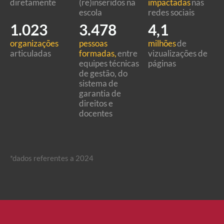
diretamente
(re)inseridos na
impactadas
nas
escola
redes sociais
1.023
3.478
4,1
organizações
pessoas
milhões
de
articuladas
formadas,
entre
vizualizações de
equipes técnicas
páginas
de gestão, do
sistema de
garantia de
direitos e
docentes
*dados referentes a 2024