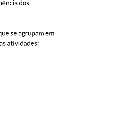
nência dos
 que se agrupam em
s atividades: