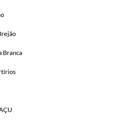
ão
Brejão
a Branca
tírios
-AÇU