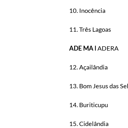
10. Inocência
11. Três Lagoas
ADE MA l
ADERA
12. Açailândia
13. Bom Jesus das Se
14. Buriticupu
15. Cidelândia