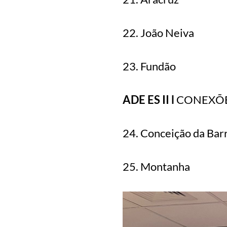
22. João Neiva
23. Fundão
ADE ES II l
CONEXÕE
24. Conceição da Bar
25. Montanha