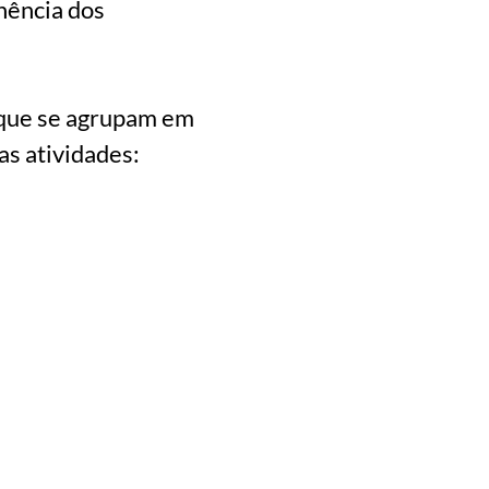
nência dos
 que se agrupam em
s atividades: