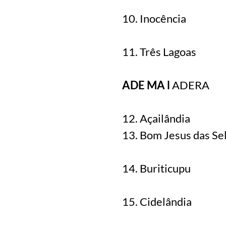
10. Inocência
11. Três Lagoas
ADE MA l
ADERA
12. Açailândia
13. Bom Jesus das Se
14. Buriticupu
15. Cidelândia