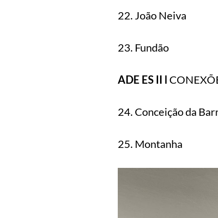
22. João Neiva
23. Fundão
ADE ES II l
CONEXÕE
24. Conceição da Bar
25. Montanha