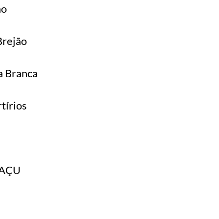
ão
Brejão
a Branca
tírios
-AÇU