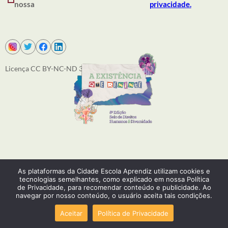
nossa
privacidade.
Licença CC BY-NC-ND 3.0
SOBRE NÓS
As plataformas da Cidade Escola Aprendiz utilizam cookies e
PRODUÇÕES
tecnologias semelhantes, como explicado em nossa Política
ACONTECE
de Privacidade, para recomendar conteúdo e publicidade. Ao
COMO ATUAMOS
navegar por nosso conteúdo, o usuário aceita tais condições.
EQUIPE
Aceitar
Política de Privacidade