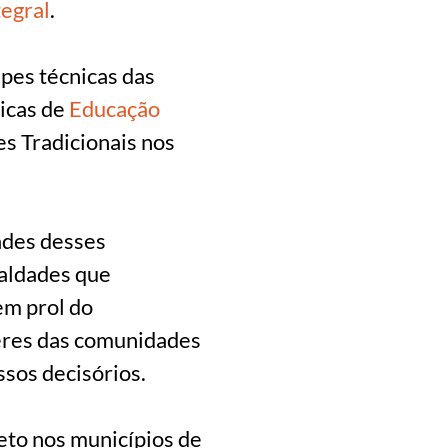
egral
.
pes técnicas das
icas de
Educação
s Tradicionais nos
ades desses
aldades que
em prol do
zeres das comunidades
ssos decisórios.
jeto nos municípios de