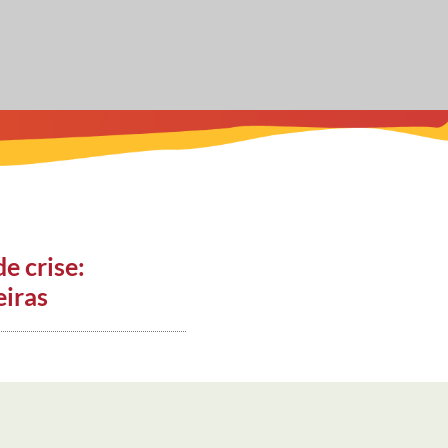
e crise:
eiras