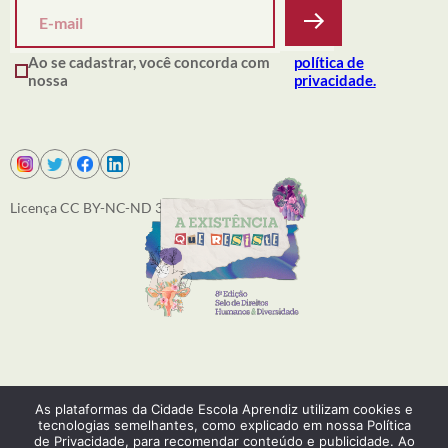
Ao se cadastrar, você concorda com
política de
nossa
privacidade.
Licença CC BY-NC-ND 3.0
SOBRE NÓS
As plataformas da Cidade Escola Aprendiz utilizam cookies e
PRODUÇÕES
tecnologias semelhantes, como explicado em nossa Política
ACONTECE
de Privacidade, para recomendar conteúdo e publicidade. Ao