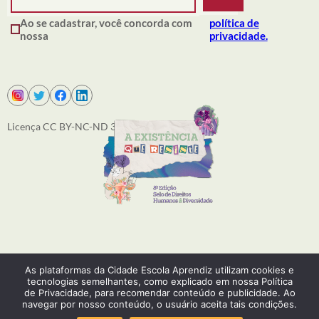
Ao se cadastrar, você concorda com
política de
nossa
privacidade.
Licença CC BY-NC-ND 3.0
SOBRE NÓS
As plataformas da Cidade Escola Aprendiz utilizam cookies e
PRODUÇÕES
tecnologias semelhantes, como explicado em nossa Política
ACONTECE
de Privacidade, para recomendar conteúdo e publicidade. Ao
COMO ATUAMOS
navegar por nosso conteúdo, o usuário aceita tais condições.
EQUIPE