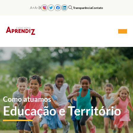
Skip
to
A+
A-
Transparência
Contato
content
Como atuamos
Educação e Território