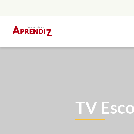
Skip
to
content
TV Esco