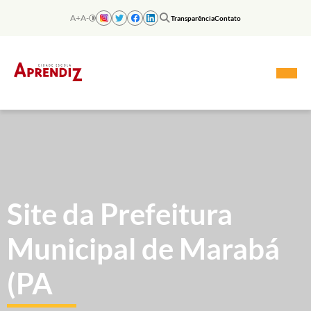
Skip
to
A+
A-
Transparência
Contato
content
Site da Prefeitura
Municipal de Marabá
(PA