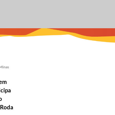
 Minas
 em
icipa
o
“Roda