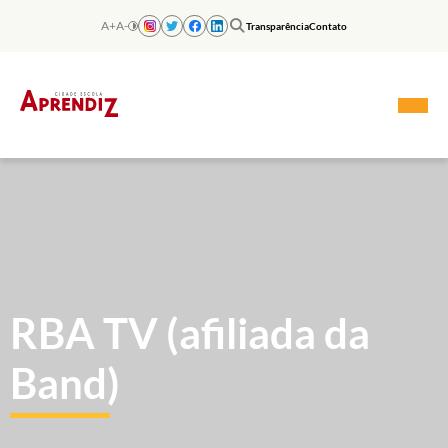
Skip
to
A+
A-
Transparência
Contato
content
RBA TV (afiliada da
Band)