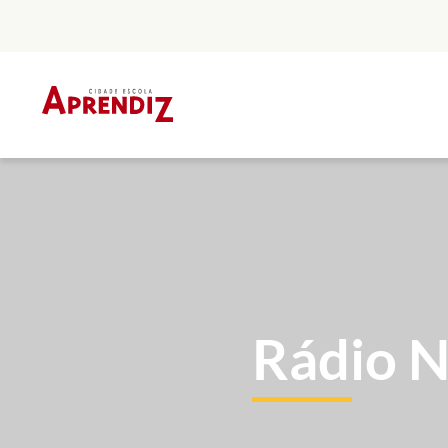
Skip
to
content
Rádio N