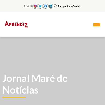
Skip
to
A+
A-
Transparência
Contato
content
Jornal Maré de
Notícias