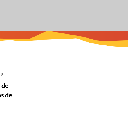
19
 de
as de