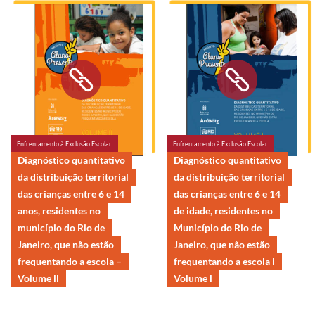
Enfrentamento à Exclusão Escolar
Enfrentamento à Exclusão Escolar
Diagnóstico quantitativo
Diagnóstico quantitativo
da distribuição territorial
da distribuição territorial
das crianças entre 6 e 14
das crianças entre 6 e 14
anos, residentes no
de idade, residentes no
município do Rio de
Município do Rio de
Janeiro, que não estão
Janeiro, que não estão
frequentando a escola –
frequentando a escola l
Volume ll
Volume l