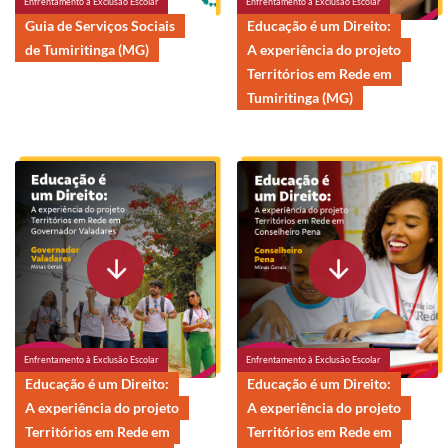
Enfrentamento à Exclusão Escolar
Enfrentamento à Exclusão Escolar
Guia de Serviços Sociais
Educação é um Direito:
de Tumiritinga (MG)
A experiência do projeto
Territórios em Rede em
Tumiritinga (MG)
Enfrentamento à Exclusão Escolar
Enfrentamento à Exclusão Escolar
Educação é um Direito:
Educação é um Direito:
A experiência do projeto
A experiência do projeto
Territórios em Rede em
Territórios em Rede em