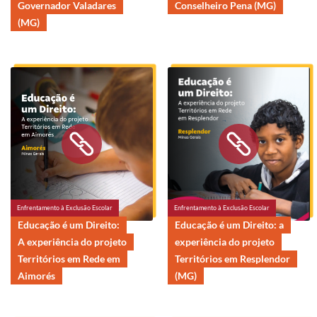
Governador Valadares
Conselheiro Pena (MG)
(MG)
Enfrentamento à Exclusão Escolar
Enfrentamento à Exclusão Escolar
Educação é um Direito:
Educação é um Direito: a
A experiência do projeto
experiência do projeto
Territórios em Rede em
Territórios em Resplendor
Aimorés
(MG)