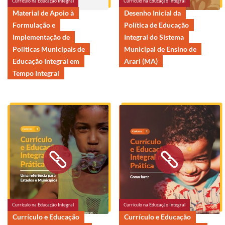
Currículo na Educação Integral
Currículo na Educação Integral
Material de Apoio à
Desenho Inicial da
Formulação e
Política de Educação
Implementação de
Integral do Sistema
Políticas Municipais de
Municipal de Ensino de
Educação Integral em
Arari (MA)
Tempo Integral
Currículo na Educação Integral
Currículo na Educação Integral
Currículo e Educação
Currículo e Educação