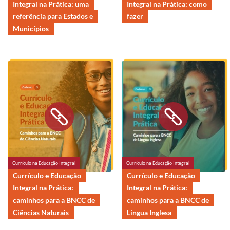
Integral na Prática: uma
Integral na Prática: como
referência para Estados e
fazer
Municípios
Currículo na Educação Integral
Currículo na Educação Integral
Currículo e Educação
Currículo e Educação
Integral na Prática:
Integral na Prática:
caminhos para a BNCC de
caminhos para a BNCC de
Ciências Naturais
Língua Inglesa