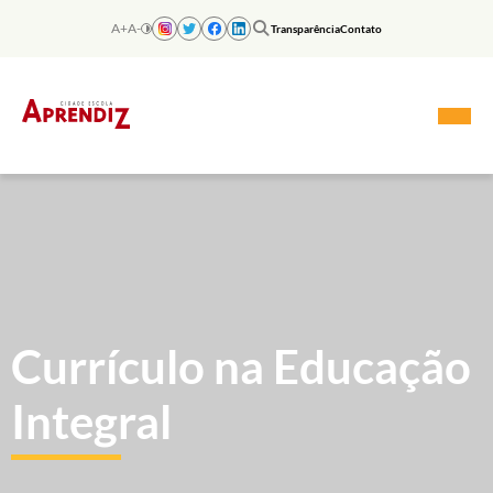
Skip
to
A+
A-
Transparência
Contato
content
Currículo na Educação
Integral