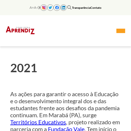
Skip
to
A+
A-
Transparência
Contato
content
2021
As ações para garantir o acesso à Educação
e o desenvolvimento integral dos e das
estudantes frente aos desafios da pandemia
continuam. Em Marabá (PA), surge
Territórios Educativos
, projeto realizado em
parceria com a
Fundação Vale
. Tem início o