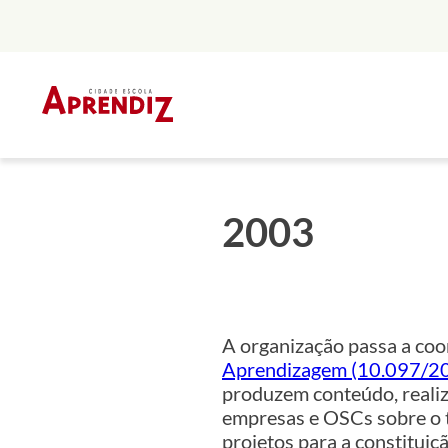
Skip
to
content
2003
A organização passa a co
Aprendizagem (10.097/2
produzem conteúdo, realiz
empresas e OSCs sobre o 
projetos para a constitui