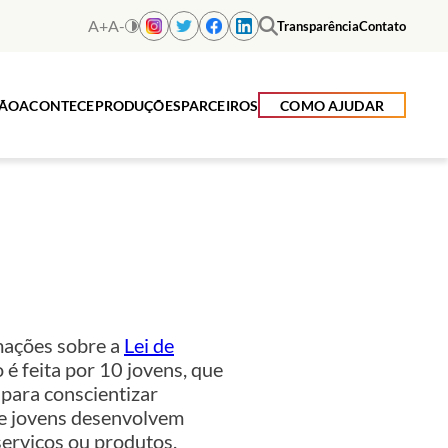
A+
A-
Transparência
Contato
ÇÃO
ACONTECE
PRODUÇÕES
PARCEIROS
COMO AJUDAR
rmações sobre a
Lei de
é feita por 10 jovens, que
para conscientizar
e jovens desenvolvem
serviços ou produtos.