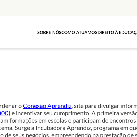
SOBRE NÓS
COMO ATUAMOS
DIREITO À EDUCA
ordenar o
Conexão Aprendiz
, site para divulgar info
000)
e incentivar seu cumprimento. A primeira versão 
am formações em escolas e participam de encontros 
tema. Surge a Incubadora Aprendiz, programa em qu
ção de seus negócios, empreendendo na prestação de 