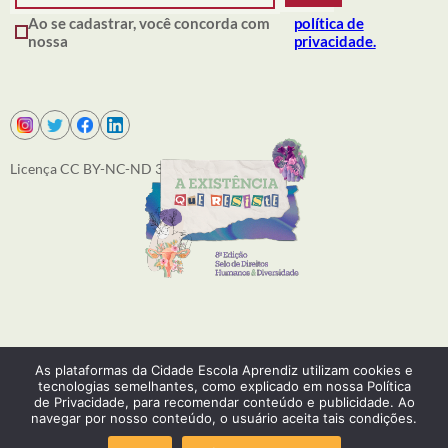
Ao se cadastrar, você concorda com
política de
nossa
privacidade.
Licença CC BY-NC-ND 3.0
SOBRE NÓS
As plataformas da Cidade Escola Aprendiz utilizam cookies e
PRODUÇÕES
tecnologias semelhantes, como explicado em nossa Política
ACONTECE
de Privacidade, para recomendar conteúdo e publicidade. Ao
COMO ATUAMOS
navegar por nosso conteúdo, o usuário aceita tais condições.
EQUIPE