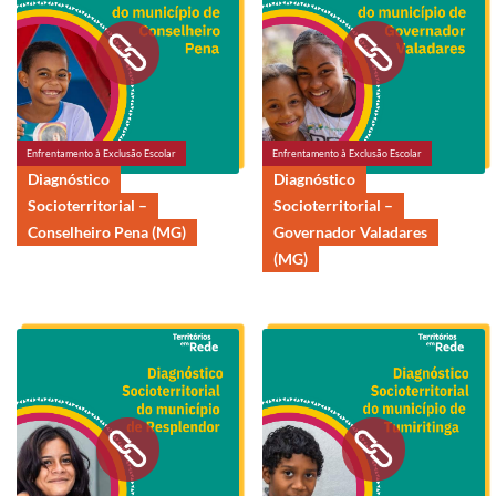
Enfrentamento à Exclusão Escolar
Enfrentamento à Exclusão Escolar
Diagnóstico
Diagnóstico
Socioterritorial –
Socioterritorial –
Conselheiro Pena (MG)
Governador Valadares
(MG)