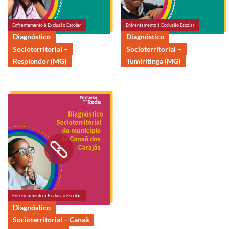
Enfrentamento à Exclusão Escolar
Enfrentamento à Exclusão Escolar
Diagnóstico
Diagnóstico
Socioterritorial –
Socioterritorial –
Resplendor (MG)
Tumiritinga (MG)
Enfrentamento à Exclusão Escolar
Diagnóstico
Socioterritorial – Canaã