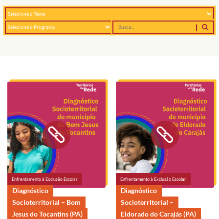
Enfrentamento à Exclusão Escolar
Enfrentamento à Exclusão Escolar
Diagnóstico
Diagnóstico
Socioterritorial – Bom
Socioterritorial –
Jesus do Tocantins (PA)
Eldorado do Carajás (PA)