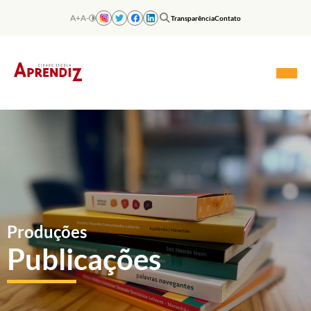
Skip
to
A+
A-
Transparência
Contato
content
Produções
Publicações