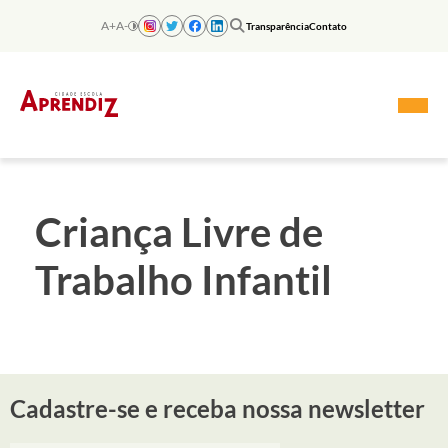
Skip
to
A+
A-
Transparência
Contato
content
Criança Livre de
Trabalho Infantil
Cadastre-se e receba nossa newsletter