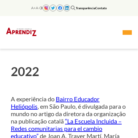
Skip
to
A+
A-
Transparência
Contato
content
2022
A experiência do
Bairro Educador
Heliópolis
, em São Paulo, é divulgada para o
mundo no artigo da diretora da organização
na publicação catalã
“La Escuela Incluida –
Redes comunitarias para el cambio
educativo”
de Joan A. Traver Martí, María